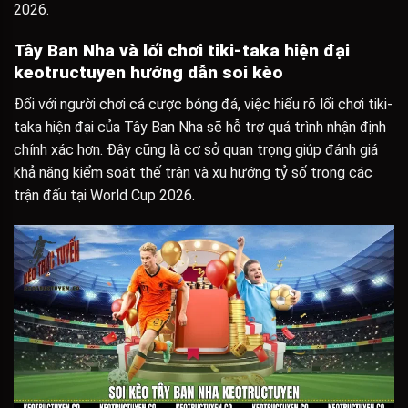
2026.
Tây Ban Nha và lối chơi tiki-taka hiện đại
keotructuyen hướng dẫn soi kèo
Đối với người chơi cá cược bóng đá, việc hiểu rõ lối chơi tiki-
taka hiện đại của Tây Ban Nha sẽ hỗ trợ quá trình nhận định
chính xác hơn. Đây cũng là cơ sở quan trọng giúp đánh giá
khả năng kiểm soát thế trận và xu hướng tỷ số trong các
trận đấu tại World Cup 2026.