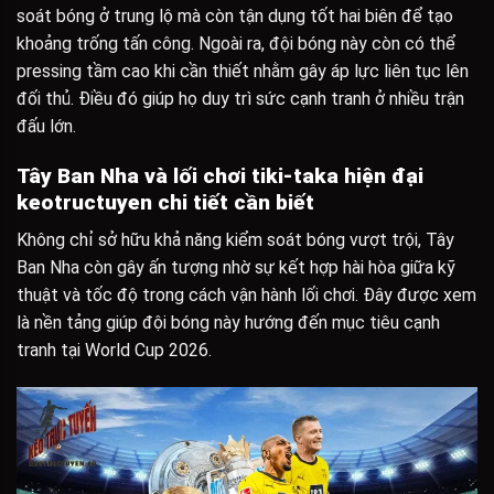
soát bóng ở trung lộ mà còn tận dụng tốt hai biên để tạo
khoảng trống tấn công. Ngoài ra, đội bóng này còn có thể
pressing tầm cao khi cần thiết nhằm gây áp lực liên tục lên
đối thủ. Điều đó giúp họ duy trì sức cạnh tranh ở nhiều trận
đấu lớn.
Tây Ban Nha và lối chơi tiki-taka hiện đại
keotructuyen chi tiết cần biết
Không chỉ sở hữu khả năng kiểm soát bóng vượt trội, Tây
Ban Nha còn gây ấn tượng nhờ sự kết hợp hài hòa giữa kỹ
thuật và tốc độ trong cách vận hành lối chơi. Đây được xem
là nền tảng giúp đội bóng này hướng đến mục tiêu cạnh
tranh tại World Cup 2026.