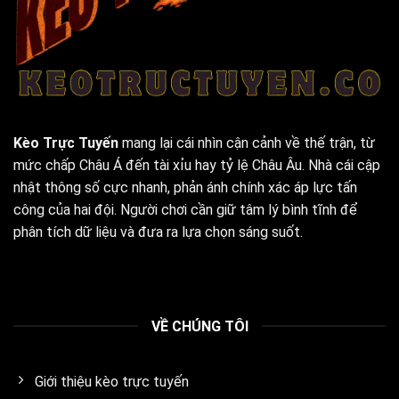
Kèo Trực Tuyến
mang lại cái nhìn cận cảnh về thế trận, từ
mức chấp Châu Á đến tài xỉu hay tỷ lệ Châu Âu. Nhà cái cập
nhật thông số cực nhanh, phản ánh chính xác áp lực tấn
công của hai đội. Người chơi cần giữ tâm lý bình tĩnh để
phân tích dữ liệu và đưa ra lựa chọn sáng suốt.
VỀ CHÚNG TÔI
Giới thiệu kèo trực tuyến