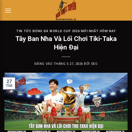
Bỏ
qua
nội
dung
TIN TỨC BÓNG ĐÁ WORLD CUP 2026 MỚI NHẤT HÔM NAY
Tây Ban Nha Và Lối Chơi Tiki-Taka
Hiện Đại
ĐĂNG VÀO
THÁNG 5 27, 2026
BỞI
SEO
27
Th5