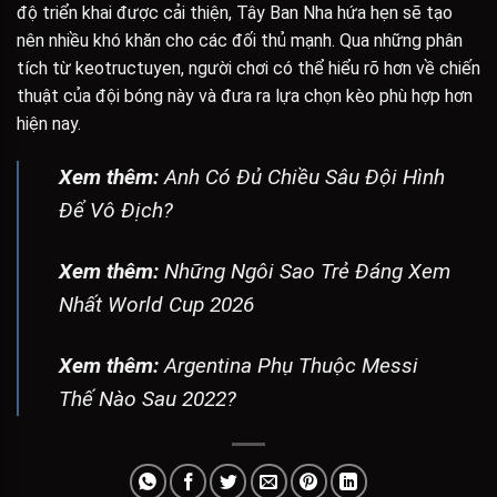
độ triển khai được cải thiện, Tây Ban Nha hứa hẹn sẽ tạo
nên nhiều khó khăn cho các đối thủ mạnh. Qua những phân
tích từ keotructuyen, người chơi có thể hiểu rõ hơn về chiến
thuật của đội bóng này và đưa ra lựa chọn kèo phù hợp hơn
hiện nay.
Xem thêm:
Anh Có Đủ Chiều Sâu Đội Hình
Để Vô Địch?
Xem thêm:
Những Ngôi Sao Trẻ Đáng Xem
Nhất World Cup 2026
Xem thêm:
Argentina Phụ Thuộc Messi
Thế Nào Sau 2022?