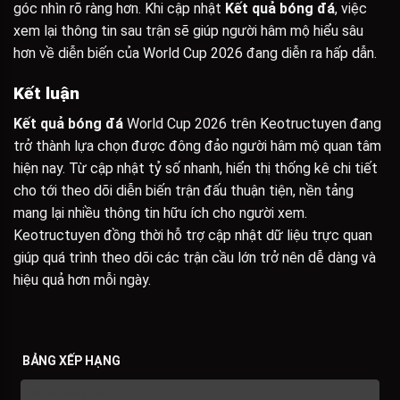
góc nhìn rõ ràng hơn. Khi cập nhật
Kết quả bóng đá
, việc
xem lại thông tin sau trận sẽ giúp người hâm mộ hiểu sâu
hơn về diễn biến của World Cup 2026 đang diễn ra hấp dẫn.
Kết luận
Kết quả bóng đá
World Cup 2026 trên Keotructuyen đang
trở thành lựa chọn được đông đảo người hâm mộ quan tâm
hiện nay. Từ cập nhật tỷ số nhanh, hiển thị thống kê chi tiết
cho tới theo dõi diễn biến trận đấu thuận tiện, nền tảng
mang lại nhiều thông tin hữu ích cho người xem.
Keotructuyen đồng thời hỗ trợ cập nhật dữ liệu trực quan
giúp quá trình theo dõi các trận cầu lớn trở nên dễ dàng và
hiệu quả hơn mỗi ngày.
BẢNG XẾP HẠNG
Ngoại hạng Anh