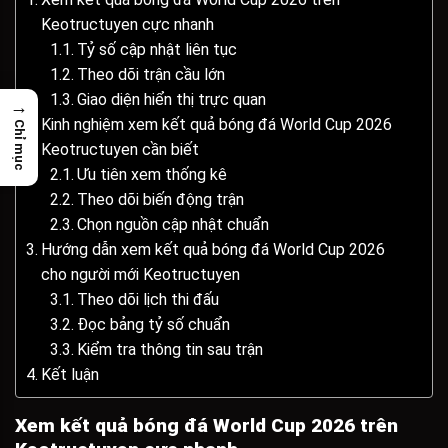
Keotructuyen cực nhanh
Tỷ số cập nhật liên tục
Theo dõi trận cầu lớn
Giao diện hiển thị trực quan
→
Kinh nghiệm xem kết quả bóng đá World Cup 2026
Chỉ mục
Keotructuyen cần biết
Ưu tiên xem thống kê
Theo dõi biến động trận
Chọn nguồn cập nhật chuẩn
Hướng dẫn xem kết quả bóng đá World Cup 2026
cho người mới Keotructuyen
Theo dõi lịch thi đấu
Đọc bảng tỷ số chuẩn
Kiểm tra thông tin sau trận
Kết luận
Xem kết quả bóng đá World Cup 2026 trên