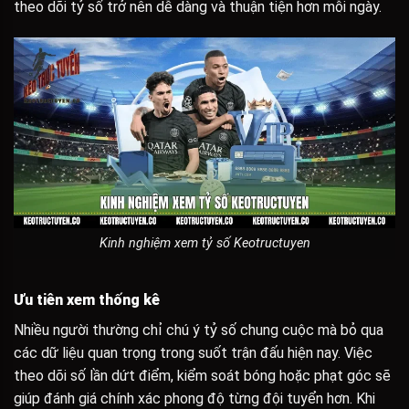
theo dõi tỷ số trở nên dễ dàng và thuận tiện hơn mỗi ngày.
Kinh nghiệm xem tỷ số Keotructuyen
Ưu tiên xem thống kê
Nhiều người thường chỉ chú ý tỷ số chung cuộc mà bỏ qua
các dữ liệu quan trọng trong suốt trận đấu hiện nay. Việc
theo dõi số lần dứt điểm, kiểm soát bóng hoặc phạt góc sẽ
giúp đánh giá chính xác phong độ từng đội tuyển hơn. Khi