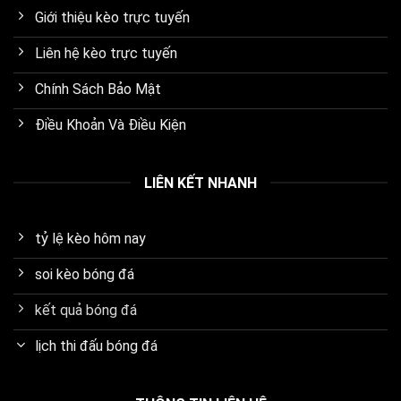
Giới thiệu kèo trực tuyến
Liên hệ kèo trực tuyến
Chính Sách Bảo Mật
Điều Khoản Và Điều Kiện
LIÊN KẾT NHANH
tỷ lệ kèo hôm nay
soi kèo bóng đá
kết quả bóng đá
lịch thi đấu bóng đá