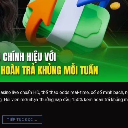
asino live chuẩn HD, thể thao odds real-time, xổ số minh bạch, n
g. Hội viên mới nhận thưởng nạp đầu 150% kèm hoàn trả khủng m
TIẾP TỤC ĐỌC
→