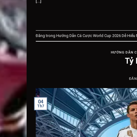
[…]
Đăng trong
Hướng Dẫn Cá Cược World Cup 2026 Dễ Hiểu 
HƯỚNG DẪN C
Tỷ 
ĐĂN
04
Th7