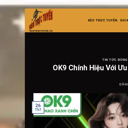
Bỏ
qua
KÈO TRỰC TUYẾN
SOI 
nội
dung
TIN TỨC BÓNG
OK9 Chính Hiệu Với Ưu
ĐĂN
26
Th7