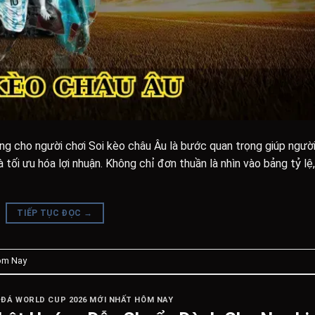
hắng cho người chơi Soi kèo châu Âu là bước quan trọng giúp người
tối ưu hóa lợi nhuận. Không chỉ đơn thuần là nhìn vào bảng tỷ lệ,
TIẾP TỤC ĐỌC
→
ôm Nay
 ĐÁ WORLD CUP 2026 MỚI NHẤT HÔM NAY