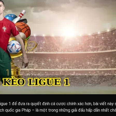
gue 1 để đưa ra quyết định cá cược chính xác hơn, bài viết này s
ịch quốc gia Pháp – là một trong những giải đấu hấp dẫn nhất ch