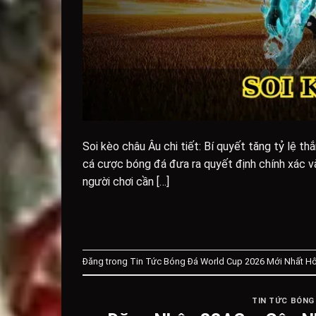
Soi kèo châu Âu chi tiết: Bí quyết tăng tỷ lệ t
cá cược bóng đá đưa ra quyết định chính xác và 
người chơi cần […]
Đăng trong
Tin Tức Bóng Đá World Cup 2026 Mới Nhất H
TIN TỨC BÓNG