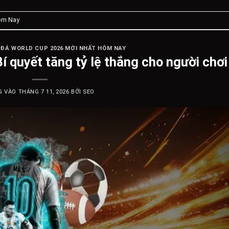
ôm Nay
 ĐÁ WORLD CUP 2026 MỚI NHẤT HÔM NAY
Bí quyết tăng tỷ lệ thắng cho người chơi
G VÀO
THÁNG 7 11, 2026
BỞI
SEO