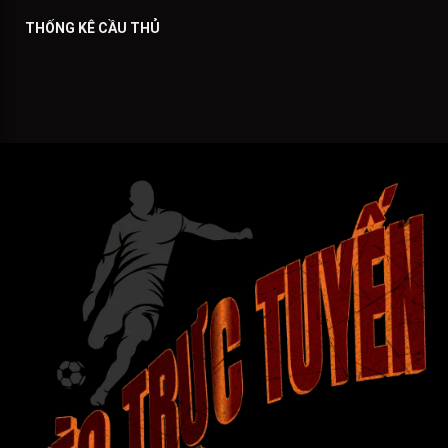
THỐNG KÊ CẦU THỦ