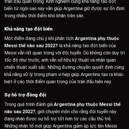
trận đấu quan trọng. Kinh nghiệm cùng khả năng tạo đột
biến từ ngôi sao này vẫn giúp Argentina giữ được sự ổn định
trong nhiều thời điểm khó khăn trên sân.
Khả năng tạo đột biến
Một điểm đáng chú ý khi phân tích
Argentina phụ thuộc
Messi thế nào sau 2022?
là khả năng tạo đột biến của
Messi vẫn rất quan trọng với đội tuyển. Dù không còn duy trì
tốc độ như trước, anh vẫn sở hữu kỹ thuật và nhãn quan
chiến thuật xuất sắc. Những đường chuyền quyết định cùng
khả năng xử lý trong phạm vi hẹp giúp Argentina tạo ra khác
biệt ở các thời điểm quan trọng của trận đấu hiện nay.
Sự hỗ trợ đồng đội
Trong quá trình đánh giá
Argentina phụ thuộc Messi thế
nào sau 2022?
, giới chuyên môn cho rằng đội tuyển này
đang nhận được sự hỗ trợ tốt hơn từ các cầu thủ trẻ.
Những nhân tố mới giúp Argentina giảm áp lực lên Messi