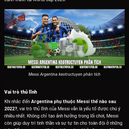
Messi Argentina keotructuyen phân tích
Vai trò thủ lĩnh
Khi nhắc đến
Argentina phụ thuộc Messi thế nào sau
2022?
, vai trò thủ lĩnh của Messi vẫn là yếu tố được chú ý
nhiều nhất. Không chỉ tạo ảnh hưởng trong lối chơi, Messi
còn giúp duy trì tinh thần và sự tự tin cho toàn đội ở những