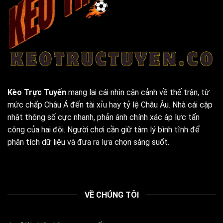
Kèo Trực Tuyến
mang lại cái nhìn cận cảnh về thế trận, từ
mức chấp Châu Á đến tài xỉu hay tỷ lệ Châu Âu. Nhà cái cập
nhật thông số cực nhanh, phản ánh chính xác áp lực tấn
công của hai đội. Người chơi cần giữ tâm lý bình tĩnh để
phân tích dữ liệu và đưa ra lựa chọn sáng suốt.
VỀ CHÚNG TÔI