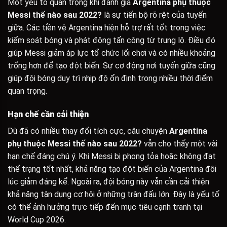
Một yếu tố quan trọng khi đánh giá
Argentina phụ thuộc
Messi thế nào sau 2022?
là sự tiến bộ rõ rệt của tuyến
giữa. Các tiền vệ Argentina hiện hỗ trợ rất tốt trong việc
kiểm soát bóng và phát động tấn công từ trung lộ. Điều đó
giúp Messi giảm áp lực tổ chức lối chơi và có nhiều khoảng
trống hơn để tạo đột biến. Sự cơ động nơi tuyến giữa cũng
giúp đội bóng duy trì nhịp độ ổn định trong nhiều thời điểm
quan trọng.
Hạn chế cần cải thiện
Dù đã có nhiều thay đổi tích cực, câu chuyện
Argentina
phụ thuộc Messi thế nào sau 2022?
vẫn cho thấy một vài
hạn chế đáng chú ý. Khi Messi bị phong tỏa hoặc không đạt
thể trạng tốt nhất, khả năng tạo đột biến của Argentina đôi
lúc giảm đáng kể. Ngoài ra, đội bóng này vẫn cần cải thiện
khả năng tận dụng cơ hội ở những trận đấu lớn. Đây là yếu tố
có thể ảnh hưởng trực tiếp đến mục tiêu cạnh tranh tại
World Cup 2026.