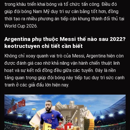
trong khâu triển khai bóng và tổ chức tấn công. Điều đó
giúp đội bóng Nam Mỹ duy trì sự cân bằng tốt hơn, đồng
thời tạo ra nhiều phương án tiếp cận khung thành đối thủ tại
World Cup 2026.
Argentina phụ thuộc Messi thế nào sau 2022?
keotructuyen chi tiết cần biết
Không chỉ xoay quanh vai trò của Messi, Argentina hiện còn
được đánh giá cao nhờ khả năng vận hành chiến thuật linh
hoạt và sự kết nối đồng đều giữa các tuyến. Đây là nền
tảng quan trọng giúp đội bóng này tiếp tục duy trì sức cạnh
tranh ở các giải đấu lớn hiện nay.