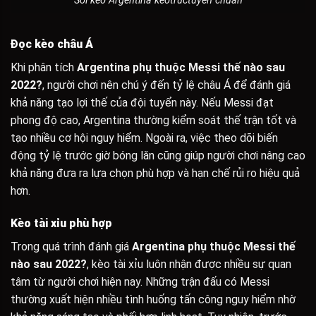
Soi kèo Argentina keotructuyen chuẩn
Đọc kèo châu Á
Khi phân tích
Argentina phụ thuộc Messi thế nào sau
2022?
, người chơi nên chú ý đến tỷ lệ châu Á để đánh giá
khả năng tạo lợi thế của đội tuyển này. Nếu Messi đạt
phong độ cao, Argentina thường kiểm soát thế trận tốt và
tạo nhiều cơ hội nguy hiểm. Ngoài ra, việc theo dõi biến
động tỷ lệ trước giờ bóng lăn cũng giúp người chơi nâng cao
khả năng đưa ra lựa chọn phù hợp và hạn chế rủi ro hiệu quả
hơn.
Kèo tài xỉu phù hợp
Trong quá trình đánh giá
Argentina phụ thuộc Messi thế
nào sau 2022?
, kèo tài xỉu luôn nhận được nhiều sự quan
tâm từ người chơi hiện nay. Những trận đấu có Messi
thường xuất hiện nhiều tình huống tấn công nguy hiểm nhờ