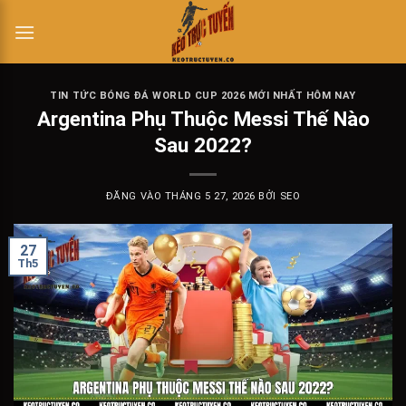
Bỏ
qua
nội
dung
TIN TỨC BÓNG ĐÁ WORLD CUP 2026 MỚI NHẤT HÔM NAY
Argentina Phụ Thuộc Messi Thế Nào
Sau 2022?
ĐĂNG VÀO
THÁNG 5 27, 2026
BỞI
SEO
27
Th5