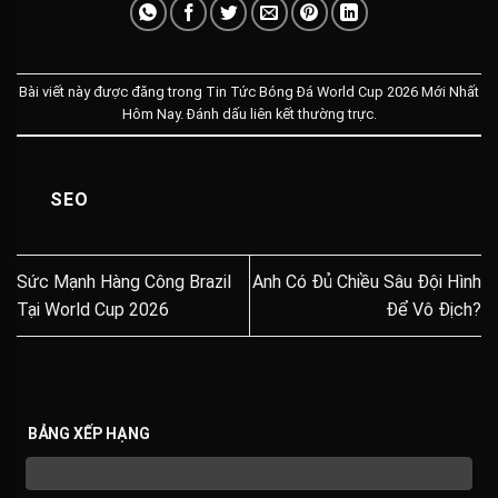
Bài viết này được đăng trong
Tin Tức Bóng Đá World Cup 2026 Mới Nhất
Hôm Nay
. Đánh dấu
liên kết thường trực
.
SEO
Sức Mạnh Hàng Công Brazil
Anh Có Đủ Chiều Sâu Đội Hình
Tại World Cup 2026
Để Vô Địch?
BẢNG XẾP HẠNG
Ngoại hạng Anh