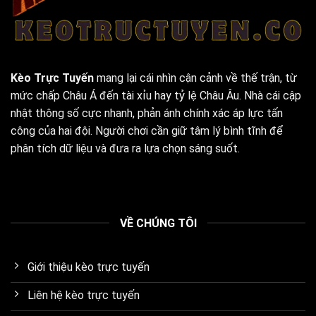
Kèo Trực Tuyến
mang lại cái nhìn cận cảnh về thế trận, từ
mức chấp Châu Á đến tài xỉu hay tỷ lệ Châu Âu. Nhà cái cập
nhật thông số cực nhanh, phản ánh chính xác áp lực tấn
công của hai đội. Người chơi cần giữ tâm lý bình tĩnh để
phân tích dữ liệu và đưa ra lựa chọn sáng suốt.
VỀ CHÚNG TÔI
Giới thiệu kèo trực tuyến
Liên hệ kèo trực tuyến