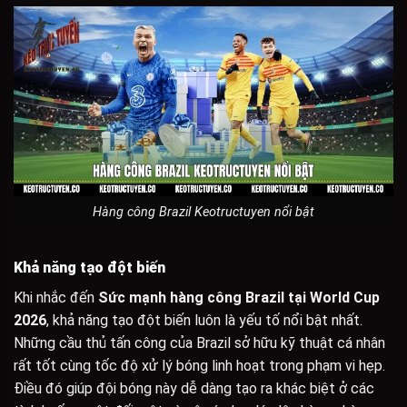
Hàng công Brazil Keotructuyen nổi bật
Khả năng tạo đột biến
Khi nhắc đến
Sức mạnh hàng công Brazil tại World Cup
2026
, khả năng tạo đột biến luôn là yếu tố nổi bật nhất.
Những cầu thủ tấn công của Brazil sở hữu kỹ thuật cá nhân
rất tốt cùng tốc độ xử lý bóng linh hoạt trong phạm vi hẹp.
Điều đó giúp đội bóng này dễ dàng tạo ra khác biệt ở các