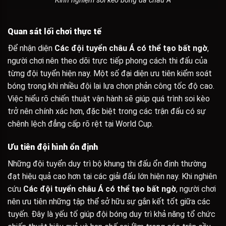
Kinh nghiệm soi kèo bóng đá châu Á
Quan sát lối chơi thực tế
Để nhận diện
Các đội tuyển châu Á có thể tạo bất ngờ
,
người chơi nên theo dõi trực tiếp phong cách thi đấu của
từng đội tuyển hiện nay. Một số đại diện ưu tiên kiểm soát
bóng trong khi nhiều đội lại lựa chọn phản công tốc độ cao.
Việc hiểu rõ chiến thuật vận hành sẽ giúp quá trình soi kèo
trở nên chính xác hơn, đặc biệt trong các trận đấu có sự
chênh lệch đẳng cấp rõ rệt tại World Cup.
Ưu tiên đội hình ổn định
Những đội tuyển duy trì bộ khung thi đấu ổn định thường
đạt hiệu quả cao hơn tại các giải đấu lớn hiện nay. Khi nghiên
cứu
Các đội tuyển châu Á có thể tạo bất ngờ
, người chơi
nên ưu tiên những tập thể sở hữu sự gắn kết tốt giữa các
tuyến. Đây là yếu tố giúp đội bóng duy trì khả năng tổ chức