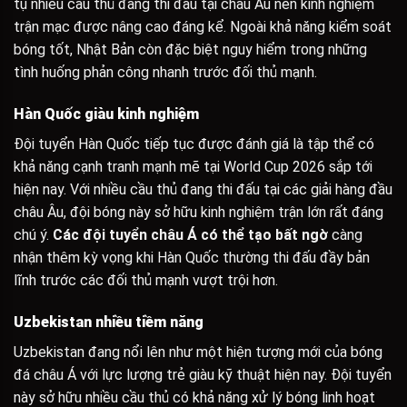
tụ nhiều cầu thủ đang thi đấu tại châu Âu nên kinh nghiệm
trận mạc được nâng cao đáng kể. Ngoài khả năng kiểm soát
bóng tốt, Nhật Bản còn đặc biệt nguy hiểm trong những
tình huống phản công nhanh trước đối thủ mạnh.
Hàn Quốc giàu kinh nghiệm
Đội tuyển Hàn Quốc tiếp tục được đánh giá là tập thể có
khả năng cạnh tranh mạnh mẽ tại World Cup 2026 sắp tới
hiện nay. Với nhiều cầu thủ đang thi đấu tại các giải hàng đầu
châu Âu, đội bóng này sở hữu kinh nghiệm trận lớn rất đáng
chú ý.
Các đội tuyển châu Á có thể tạo bất ngờ
càng
nhận thêm kỳ vọng khi Hàn Quốc thường thi đấu đầy bản
lĩnh trước các đối thủ mạnh vượt trội hơn.
Uzbekistan nhiều tiềm năng
Uzbekistan đang nổi lên như một hiện tượng mới của bóng
đá châu Á với lực lượng trẻ giàu kỹ thuật hiện nay. Đội tuyển
này sở hữu nhiều cầu thủ có khả năng xử lý bóng linh hoạt