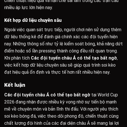
chiến thuật hiệu quả và hạn chế sai lầm trong các trận cầu
nhiều áp lực lớn hiện nay.
Kết hợp dữ liệu chuyên sâu
Ngoài việc quan sát trực tiếp, người chơi nên sử dụng thêm
dữ liệu thống kê để đánh giá chính xác các đội tuyển hiện
nay. Những thông số như tỷ lệ kiểm soát bóng, khả năng dứt
điểm hoặc số lần pressing thành công đều rất quan trọng.
Khi phân tích
Các đội tuyển châu Á có thể tạo bất ngờ
,
việc kết hợp dữ liệu chuyên sâu sẽ giúp quá trình soi kèo
đạt hiệu quả ổn định và thực tế hơn rất nhiều hiện nay.
Kết luận
Các đội tuyển châu Á có thể tạo bất ngờ
tại World Cup
2026 đang nhận được nhiều kỳ vọng nhờ sự tiến bộ mạnh
mẽ về chuyên môn và bản lĩnh thi đấu. Với người yêu thích
soi kèo bóng đá, việc theo dõi phong độ, chiến thuật cùng
chất lượng đội hình của các đại diện châu Á sẽ mang lại lợi