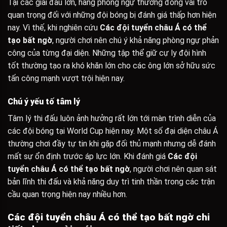
Tại các giải đấu lớn, hàng phòng ngự thường đóng vai trò
quan trọng đối với những đội bóng bị đánh giá thấp hơn hiện
nay. Vì thế, khi nghiên cứu
Các đội tuyển châu Á có thể
tạo bất ngờ
, người chơi nên chú ý khả năng phòng ngự phản
công của từng đại diện. Những tập thể giữ cự ly đội hình
tốt thường tạo ra khó khăn lớn cho các ông lớn sở hữu sức
tấn công mạnh vượt trội hiện nay.
Chú ý yếu tố tâm lý
Tâm lý thi đấu luôn ảnh hưởng rất lớn tới màn trình diễn của
các đội bóng tại World Cup hiện nay. Một số đại diện châu Á
thường chơi đầy tự tin khi gặp đối thủ mạnh nhưng dễ đánh
mất sự ổn định trước áp lực lớn. Khi đánh giá
Các đội
tuyển châu Á có thể tạo bất ngờ
, người chơi nên quan sát
bản lĩnh thi đấu và khả năng duy trì tinh thần trong các trận
cầu quan trọng hiện nay nhiều hơn.
Các đội tuyển châu Á có thể tạo bất ngờ chi