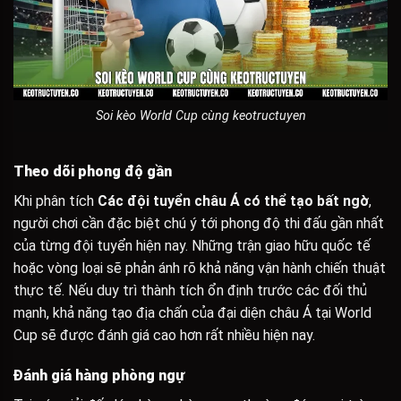
Soi kèo World Cup cùng keotructuyen
Theo dõi phong độ gần
Khi phân tích
Các đội tuyển châu Á có thể tạo bất ngờ
,
người chơi cần đặc biệt chú ý tới phong độ thi đấu gần nhất
của từng đội tuyển hiện nay. Những trận giao hữu quốc tế
hoặc vòng loại sẽ phản ánh rõ khả năng vận hành chiến thuật
thực tế. Nếu duy trì thành tích ổn định trước các đối thủ
mạnh, khả năng tạo địa chấn của đại diện châu Á tại World
Cup sẽ được đánh giá cao hơn rất nhiều hiện nay.
Đánh giá hàng phòng ngự