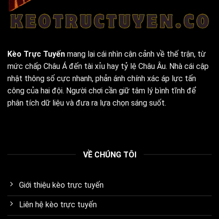
Kèo Trực Tuyến
mang lại cái nhìn cận cảnh về thế trận, từ
mức chấp Châu Á đến tài xỉu hay tỷ lệ Châu Âu. Nhà cái cập
nhật thông số cực nhanh, phản ánh chính xác áp lực tấn
công của hai đội. Người chơi cần giữ tâm lý bình tĩnh để
phân tích dữ liệu và đưa ra lựa chọn sáng suốt.
VỀ CHÚNG TÔI
Giới thiệu kèo trực tuyến
Liên hệ kèo trực tuyến