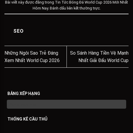
Bài viết này được đăng trong
Tin Tức Bóng Đá World Cup 2026 Mới Nhất
Hôm Nay
. Đánh dấu
liên kết thường trực
.
SEO
Những Ngôi Sao Trẻ Đáng
So Sánh Hàng Tiền Vệ Mạnh
Xem Nhất World Cup 2026
Nhất Giải Đấu World Cup
BẢNG XẾP HẠNG
Ngoại hạng Anh
THỐNG KÊ CẦU THỦ