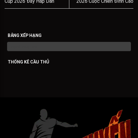
Cup 2026 Đầy Hấp Dẫn
2026 Cuộc Chiến Đỉnh Cao
BẢNG XẾP HẠNG
Ngoại hạng Anh
THỐNG KÊ CẦU THỦ