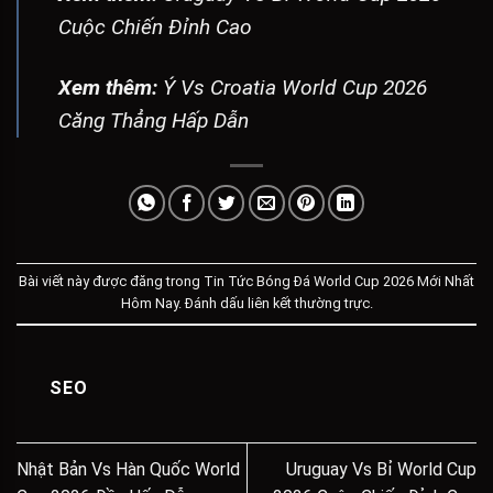
Cuộc Chiến Đỉnh Cao
Xem thêm:
Ý Vs Croatia World Cup 2026
Căng Thẳng Hấp Dẫn
Bài viết này được đăng trong
Tin Tức Bóng Đá World Cup 2026 Mới Nhất
Hôm Nay
. Đánh dấu
liên kết thường trực
.
SEO
Nhật Bản Vs Hàn Quốc World
Uruguay Vs Bỉ World Cup