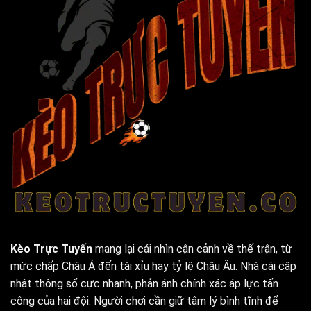
Kèo Trực Tuyến
mang lại cái nhìn cận cảnh về thế trận, từ
mức chấp Châu Á đến tài xỉu hay tỷ lệ Châu Âu. Nhà cái cập
nhật thông số cực nhanh, phản ánh chính xác áp lực tấn
công của hai đội. Người chơi cần giữ tâm lý bình tĩnh để