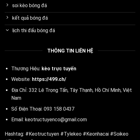
soi kèo bóng đá
kết quả bóng đá
lịch thi đấu bóng đá
THÔNG TIN LIÊN HỆ
Thương Hiệu:
kèo trực tuyến
Website:
https://499.ch/
Địa Chỉ:
332 Lê Trọng Tấn, Tây Thạnh, Hồ Chí Minh, Việt
Nam
Số Điện Thoại:
093 158 0437
Email:
keotructuyenco@gmail.com
Hashtag: #Keotructuyen #Tylekeo #Keonhacai #Soikeo