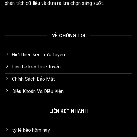
phân tích dữ liệu và đưa ra lựa chọn sáng suốt.
VỀ CHÚNG TÔI
Giới thiệu kèo trực tuyến
Liên hệ kèo trực tuyến
Chính Sách Bảo Mật
Điều Khoản Và Điều Kiện
LIÊN KẾT NHANH
tỷ lệ kèo hôm nay