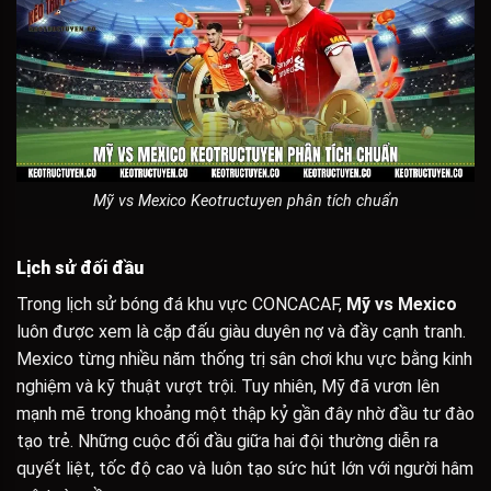
Mỹ vs Mexico Keotructuyen phân tích chuẩn
Lịch sử đối đầu
Trong lịch sử bóng đá khu vực CONCACAF,
Mỹ vs Mexico
luôn được xem là cặp đấu giàu duyên nợ và đầy cạnh tranh.
Mexico từng nhiều năm thống trị sân chơi khu vực bằng kinh
nghiệm và kỹ thuật vượt trội. Tuy nhiên, Mỹ đã vươn lên
mạnh mẽ trong khoảng một thập kỷ gần đây nhờ đầu tư đào
tạo trẻ. Những cuộc đối đầu giữa hai đội thường diễn ra
quyết liệt, tốc độ cao và luôn tạo sức hút lớn với người hâm