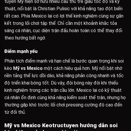
tuyển Mỹ hiện sở hữu nhiều cầu thủ trẻ giàu tốc độ và kỹ
thuật, nổi bật là Christian Pulisic với khả năng tạo đột biến
rất cao. Phía Mexico lại có lợi thế kinh nghiệm cùng sự gắn
kết trong lối chơi tập thể. Chỉ cần một khoảnh khắc tỏa
sáng cá nhân, cục diện trận đấu hoàn toàn có thể thay đổi
theo hướng bất ngờ.
Điểm mạnh yếu
Phân tích điểm mạnh và hạn chế là bước quan trọng khi soi
kèo
Mỹ vs Mexico
một cách hiệu quả hơn. Mỹ nổi bật nhờ
nền tảng thể lực dồi dào, khả năng phản công nhanh và tốc
độ triển khai bóng tốt. Dù vậy, đội bóng này đôi khi thiếu
kinh nghiệm trong các trận cầu lớn. Mexico lại có kỹ thuật
cá nhân ổn định cùng khả năng kiểm soát thế trận, nhưng họ
thường gặp khó trước lối chơi pressing cường độ cao đến
từ đối thủ.
Mỹ vs Mexico Keotructuyen hướng dẫn soi