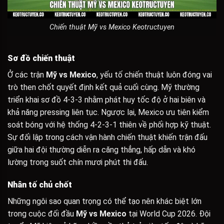
Chiến thuật Mỹ vs Mexico Keotructuyen
Sơ đồ chiến thuật
Ở các trận
Mỹ vs Mexico
, yếu tố chiến thuật luôn đóng vai
trò then chốt quyết định kết quả cuối cùng. Mỹ thường
triển khai sơ đồ 4-3-3 nhằm phát huy tốc độ ở hai biên và
khả năng pressing liên tục. Ngược lại, Mexico ưu tiên kiểm
soát bóng với hệ thống 4-2-3-1 thiên về phối hợp kỹ thuật.
Sự đối lập trong cách vận hành chiến thuật khiến trận đấu
giữa hai đội thường diễn ra căng thẳng, hấp dẫn và khó
lường trong suốt chín mươi phút thi đấu.
Nhân tố chủ chốt
Những ngôi sao quan trọng có thể tạo nên khác biệt lớn
trong cuộc đối đầu
Mỹ vs Mexico
tại World Cup 2026. Đội